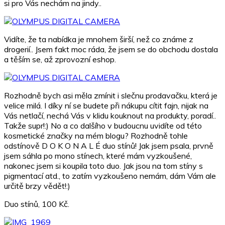
si pro Vás nechám na jindy..
Vidíte, že ta nabídka je mnohem širší, než co známe z
drogerií.. Jsem fakt moc ráda, že jsem se do obchodu dostala
a těším se, až zprovozní eshop.
Rozhodně bych asi měla zmínit i slečnu prodavačku, která je
velice milá. I díky ní se budete při nákupu cítit fajn, nijak na
Vás netlačí, nechá Vás v klidu kouknout na produkty, poradí..
Takže supr!:) No a co dalšího v budoucnu uvidíte od této
kosmetické značky na mém blogu? Rozhodně tohle
odstínově D O K O N A L É duo stínů! Jak jsem psala, prvně
jsem sáhla po mono stínech, které mám vyzkoušené,
nakonec jsem si koupila toto duo. Jak jsou na tom stíny s
pigmentací atd., to zatím vyzkoušeno nemám, dám Vám ale
určitě brzy vědět!:)
Duo stínů, 100 Kč.