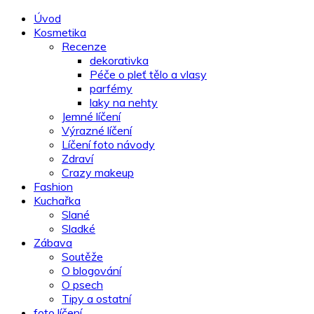
Úvod
Kosmetika
Recenze
dekorativka
Péče o pleť tělo a vlasy
parfémy
laky na nehty
Jemné líčení
Výrazné líčení
Líčení foto návody
Zdraví
Crazy makeup
Fashion
Kuchařka
Slané
Sladké
Zábava
Soutěže
O blogování
O psech
Tipy a ostatní
foto líčení