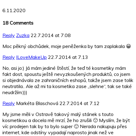
6.11.2020
18
Comments
Reply
Zuzka
22.7.2014 at 7.08
Moc pěkný obchůdek, moje peněženka by tam zaplakala 😀
Reply
ILoveMakeUp
22.7.2014 at 7.13
No, asi jo:) Já mám jediné štěstí, že teď té kosmetiky mám
fakt dost, spoustu ještě nevyzkoušených produktů, co jsem
si objednávala ze zahraničních eshopů, takže jsem zase tolik
neutratila.. Ale až mi ta kosmetika zase „slehne“, tak se také
neudržím:)))
Reply
Markéta Blaschová
22.7.2014 at 7.12
My jsme měli v Ostravě takový malý stánek s touto
kosmetikou a docela mě mrzí, že ho zrušili 🙁 Myslím, že být
víc prodejen tak by to bylo super 🙂 Nerada nakupuju přes
internet, kde odstíny vypadají naprosto jinak než ve