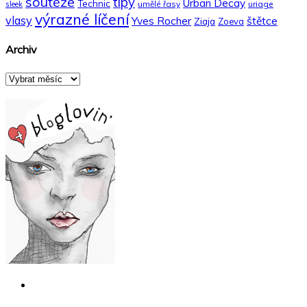
soutěže
tipy
Urban Decay
Technic
umělé řasy
uriage
sleek
výrazné líčení
vlasy
Yves Rocher
štětce
Ziaja
Zoeva
Archiv
Archiv