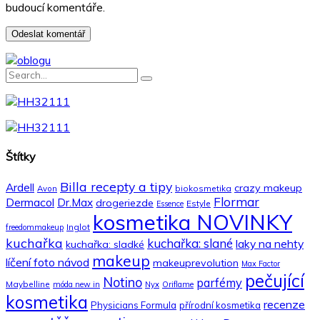
budoucí komentáře.
Štítky
Billa recepty a tipy
Ardell
crazy makeup
biokosmetika
Avon
Flormar
Dermacol
Dr.Max
drogeriezde
Estyle
Essence
kosmetika NOVINKY
Inglot
freedommakeup
kuchařka
kuchařka: slané
laky na nehty
kuchařka: sladké
makeup
líčení foto návod
makeuprevolution
Max Factor
pečující
Notino
parfémy
Maybelline
móda new in
Nyx
Oriflame
kosmetika
recenze
Physicians Formula
přírodní kosmetika