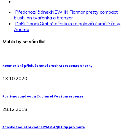
Předchozí článek
NEW IN Flormar pretty compact
blush-on tvářenka a bronzer
Další článek
Ombré oční linka a poloviční umělé řasy
Andrea
Mohlo by se vám líbit
Kosmetické příslušenství BrushArt recenze a fotky
13.10.2020
Parfémovaná voda Cacharel Yes i am recenze
28.12.2018
Pánská toaletní voda HYMM AQUA tip pro muže