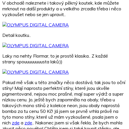
V obchodě naleznete i takový pěkný koutek, kde můžete
mrknout na další produkty a u velkého zrcadla třeba i něco
vyzkoušet nebo se jen upravit..
Detail koutku..
Laky na nehty Flormar, to je prostě klasika.. Z každé
strany spouuuuuuuusta laků:))
Pokud mě však u této značky něco dostává, tak jsou to oční
stíny! Mají naprosto perfektní stíny, které jsou skvěle
pigmentované, nejsou moc prašné, mají super výdrž a super
nízkou cenu. Jo, ještě bych zapomněla na obaly, třeba u
takových mono stínů z kolekce neon, jsou obaly naprostá
bomba za tu cenu 50 Kč! Já jsem se prvně vrhla právě na
tyto mono stíny, které už mám vyzkoušené, psala jsem o
nich
zde
a
zde
.. Nakonec jsem si však řekla, že bych mohla
zkusit něco nového! Chtěla jsem si také koupit rtěnku, ale