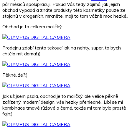
pár měsíců spolupracuji. Pokud Vás tedy zajímá, jak jejich
obchod vypadá a znáte produkty této kosmetiky pouze ze
stojanů v drogeriích, mrkněte, mají to tam vážně moc hezké..
Obchod je to celkem maličký..
Prodejnu zdobí tento tekoucí lak na nehty, super, to bych
chtěla mít doma!:))
Pěkné, že?:)
Jak už jsem psala, obchod je to maličký, ale velice pěkně
zařízený, moderní design, vše hezky přehledné.. Líbí se mi
kombinace tmavě růžové a černé, takže mi tam bylo prostě
fajn:)