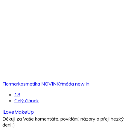
Flormar
kosmetika NOVINKY
móda new in
18
Celý článek
ILoveMakeUp
Děkuji za Vaše komentáře, povídání, názory a přeji hezký
den! :)