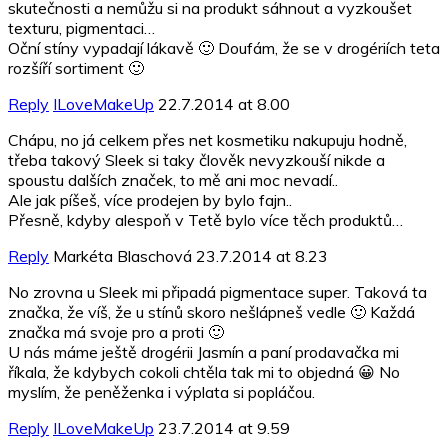
skutečnosti a nemůžu si na produkt sáhnout a vyzkoušet
texturu, pigmentaci…
Oční stíny vypadají lákavě 🙂 Doufám, že se v drogériích teta
rozšíří sortiment 🙂
Reply
ILoveMakeUp
22.7.2014 at 8.00
Chápu, no já celkem přes net kosmetiku nakupuju hodně,
třeba takový Sleek si taky člověk nevyzkouší nikde a
spoustu dalších značek, to mě ani moc nevadí..
Ale jak píšeš, více prodejen by bylo fajn..
Přesně, kdyby alespoň v Tetě bylo více těch produktů…
Reply
Markéta Blaschová
23.7.2014 at 8.23
No zrovna u Sleek mi připadá pigmentace super. Taková ta
značka, že víš, že u stínů skoro nešlápneš vedle 🙂 Každá
značka má svoje pro a proti 🙂
U nás máme ještě drogérii Jasmín a paní prodavačka mi
říkala, že kdybych cokoli chtěla tak mi to objedná 😀 No
myslím, že peněženka i výplata si popláčou.
Reply
ILoveMakeUp
23.7.2014 at 9.59