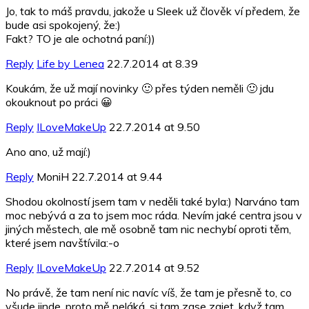
Jo, tak to máš pravdu, jakože u Sleek už člověk ví předem, že
bude asi spokojený, že:)
Fakt? TO je ale ochotná paní:))
Reply
Life by Lenea
22.7.2014 at 8.39
Koukám, že už mají novinky 🙂 přes týden neměli 🙂 jdu
okouknout po práci 😀
Reply
ILoveMakeUp
22.7.2014 at 9.50
Ano ano, už mají:)
Reply
MoniH
22.7.2014 at 9.44
Shodou okolností jsem tam v neděli také byla:) Narváno tam
moc nebývá a za to jsem moc ráda. Nevím jaké centra jsou v
jiných městech, ale mě osobně tam nic nechybí oproti těm,
které jsem navštívila:-o
Reply
ILoveMakeUp
22.7.2014 at 9.52
No právě, že tam není nic navíc víš, že tam je přesně to, co
všude jinde, proto mě neláká, si tam zase zajet, když tam