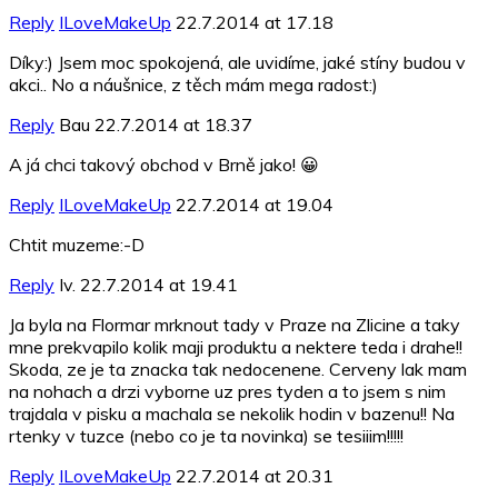
Reply
ILoveMakeUp
22.7.2014 at 17.18
Díky:) Jsem moc spokojená, ale uvidíme, jaké stíny budou v
akci.. No a náušnice, z těch mám mega radost:)
Reply
Bau
22.7.2014 at 18.37
A já chci takový obchod v Brně jako! 😀
Reply
ILoveMakeUp
22.7.2014 at 19.04
Chtit muzeme:-D
Reply
Iv.
22.7.2014 at 19.41
Ja byla na Flormar mrknout tady v Praze na Zlicine a taky
mne prekvapilo kolik maji produktu a nektere teda i drahe!!
Skoda, ze je ta znacka tak nedocenene. Cerveny lak mam
na nohach a drzi vyborne uz pres tyden a to jsem s nim
trajdala v pisku a machala se nekolik hodin v bazenu!! Na
rtenky v tuzce (nebo co je ta novinka) se tesiiim!!!!!
Reply
ILoveMakeUp
22.7.2014 at 20.31