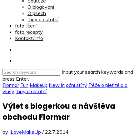
Soutěže
O blogování
O psech
Tipy a ostatní
foto líčení
foto recepty
Kontakt/info
Input your search keywords and
press Enter.
Flormar
Fun
Makeup
New in
oční stíny
Péče o pleť tělo a
vlasy
Tipy a ostatní
Výlet s blogerkou a návštěva
obchodu Flormar
by
ILoveMakeUp
/
22.7.2014