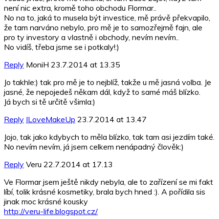
není nic extra, kromě toho obchodu Flormar..
No na to, jaká to musela být investice, mě právě překvapilo,
že tam narváno nebylo, pro mě je to samozřejmě fajn, ale
pro ty investory a vlastně i obchody, nevím nevím..
No vidíš, třeba jsme se i potkaly!:)
Reply
MoniH
23.7.2014 at 13.35
Jo takhle:) tak pro mě je to nejblíž, takže u mě jasná volba. Je
jasné, že nepojedeš někam dál, když to samé máš blízko.
Já bych si tě určitě všimla:)
Reply
ILoveMakeUp
23.7.2014 at 13.47
Jojo, tak jako kdybych to měla blízko, tak tam asi jezdím také.
No nevím nevím, já jsem celkem nenápadný člověk:)
Reply
Veru
22.7.2014 at 17.13
Ve Flormar jsem ještě nikdy nebyla, ale to zařízení se mi fakt
líbí, tolik krásné kosmetiky, brala bych hned :). A pořídila sis
jinak moc krásné kousky
http://veru-life.blogspot.cz/