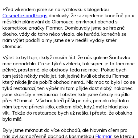
Před víkendem jsme se na rychlovku s blogerkou
Cosmeticsandthings
domluvily, že si zajedeme konečně po x
měsících plánování do Olomouce, omrknout obchod s
kosmetikou značky Flormar. Domlouvaly jsme se hrozně
dlouho, vždy do toho něco vlezlo, ale hurááá, konečně se
nám výlet podařil a my jsme se v neděli vydaly směr
Olomouc.
Výlet to byl fajn, i když musím říct, že nás galerie Šantovka
moc nenadchla. Co se týká vzhledu, tak super, je to tam moc
pěkné, prostorné, ale obchody teda nic moc.. Pokud bych
tam ještě někdy měla jet, tak jedině kvůli obchodu Flormar,
který nikde jinde poblíž obchod nemá.. Nic moc to bylo i co se
týká restaurací, ten výběr mi tam přijde dost slabý, nakonec
jsme skončily v restauraci Lobster, kde jsme čekaly na jídlo
přes 30 minut.. Všichni, kteří přišli po nás, pomalu dojídali a
nám teprve přinesli jídlo, celkem blbé, když máte hlad jako
vlk.. Takže do restaurace bych už nešla, i přesto, že obsluha
byla milá.
Byly jsme mrknout do více obchodů, ale hlavním cílem pro
nás byl samozřejmě obchod s kosmetikou
Flormar
, se kterou