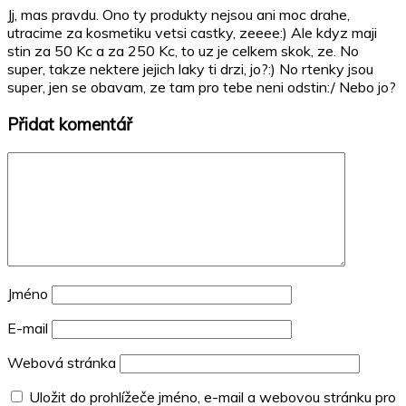
Jj, mas pravdu. Ono ty produkty nejsou ani moc drahe,
utracime za kosmetiku vetsi castky, zeeee:) Ale kdyz maji
stin za 50 Kc a za 250 Kc, to uz je celkem skok, ze. No
super, takze nektere jejich laky ti drzi, jo?:) No rtenky jsou
super, jen se obavam, ze tam pro tebe neni odstin:/ Nebo jo?
Přidat komentář
Jméno
E-mail
Webová stránka
Uložit do prohlížeče jméno, e-mail a webovou stránku pro