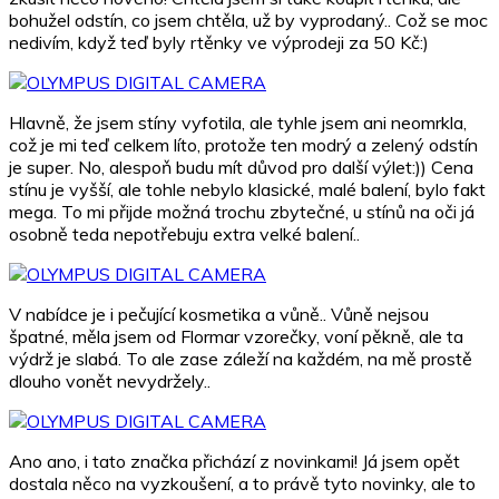
bohužel odstín, co jsem chtěla, už by vyprodaný.. Což se moc
nedivím, když teď byly rtěnky ve výprodeji za 50 Kč:)
Hlavně, že jsem stíny vyfotila, ale tyhle jsem ani neomrkla,
což je mi teď celkem líto, protože ten modrý a zelený odstín
je super. No, alespoň budu mít důvod pro další výlet:)) Cena
stínu je vyšší, ale tohle nebylo klasické, malé balení, bylo fakt
mega. To mi přijde možná trochu zbytečné, u stínů na oči já
osobně teda nepotřebuju extra velké balení..
V nabídce je i pečující kosmetika a vůně.. Vůně nejsou
špatné, měla jsem od Flormar vzorečky, voní pěkně, ale ta
výdrž je slabá. To ale zase záleží na každém, na mě prostě
dlouho vonět nevydržely..
Ano ano, i tato značka přichází z novinkami! Já jsem opět
dostala něco na vyzkoušení, a to právě tyto novinky, ale to