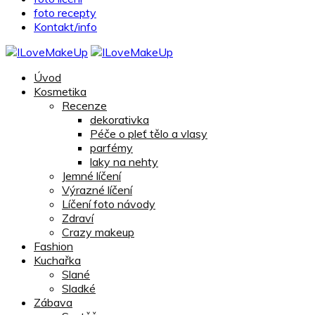
foto recepty
Kontakt/info
Úvod
Kosmetika
Recenze
dekorativka
Péče o pleť tělo a vlasy
parfémy
laky na nehty
Jemné líčení
Výrazné líčení
Líčení foto návody
Zdraví
Crazy makeup
Fashion
Kuchařka
Slané
Sladké
Zábava