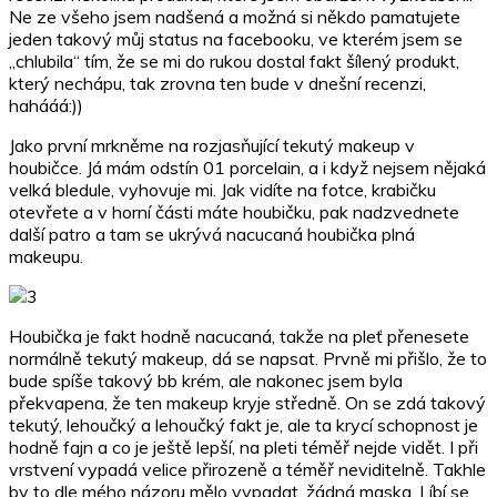
Ne ze všeho jsem nadšená a možná si někdo pamatujete
jeden takový můj status na facebooku, ve kterém jsem se
„chlubila“ tím, že se mi do rukou dostal fakt šílený produkt,
který nechápu, tak zrovna ten bude v dnešní recenzi,
hahááá:))
Jako první mrkněme na rozjasňující tekutý makeup v
houbičce. Já mám odstín 01 porcelain, a i když nejsem nějaká
velká bledule, vyhovuje mi. Jak vidíte na fotce, krabičku
otevřete a v horní části máte houbičku, pak nadzvednete
další patro a tam se ukrývá nacucaná houbička plná
makeupu.
Houbička je fakt hodně nacucaná, takže na pleť přenesete
normálně tekutý makeup, dá se napsat. Prvně mi přišlo, že to
bude spíše takový bb krém, ale nakonec jsem byla
překvapena, že ten makeup kryje středně. On se zdá takový
tekutý, lehoučký a lehoučký fakt je, ale ta krycí schopnost je
hodně fajn a co je ještě lepší, na pleti téměř nejde vidět. I při
vrstvení vypadá velice přirozeně a téměř neviditelně. Takhle
by to dle mého názoru mělo vypadat, žádná maska. Líbí se