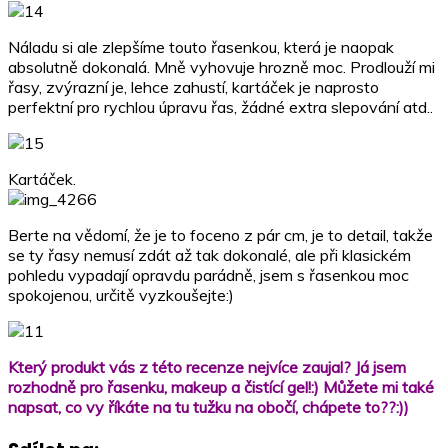
Náladu si ale zlepšíme touto řasenkou, která je naopak
absolutně dokonalá. Mně vyhovuje hrozně moc. Prodlouží mi
řasy, zvýrazní je, lehce zahustí, kartáček je naprosto
perfektní pro rychlou úpravu řas, žádné extra slepování atd..
Kartáček.
Berte na vědomí, že je to foceno z pár cm, je to detail, takže
se ty řasy nemusí zdát až tak dokonalé, ale při klasickém
pohledu vypadají opravdu parádně, jsem s řasenkou moc
spokojenou, určitě vyzkoušejte:)
Který produkt vás z této recenze nejvíce zaujal? Já jsem
rozhodně pro řasenku, makeup a čistící gel!:) Můžete mi také
napsat, co vy říkáte na tu tužku na obočí, chápete to??:))