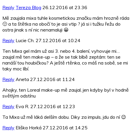
Reply
Tereza Blog
26.12.2016 at 23.36
Mě zaujala mixa tuhle kosmetickou značku mám hrozně ráda
🙂 a ta štětka na obočí to je asi vtip ? já si i tužku řežu do
ostra jinak s ní nic nenamaluji 😀
Reply
Lucie Ch.
27.12.2016 at 10.24
Ten Mixa gel mám už asi 3. nebo 4. balení, vyhovuje mi…
zaujal mě ten make-up – a že se tak blbě zeptám: ten se
nanáší tou houbičkou? A ještě rtěnka, co máš na sobě, se mi
taky moc líbí.
Reply
Aneta
27.12.2016 at 11.24
Ahojky, ten Loreal make-up mě zaujal, jen kdyby byl v hodně
světlým odstínu
Reply
Eva R.
27.12.2016 at 12.23
Ta Mixa už mě láká delším dobu. Diky za impuls, jdu do ní 😉
Reply
Eliška Horká
27.12.2016 at 14.25