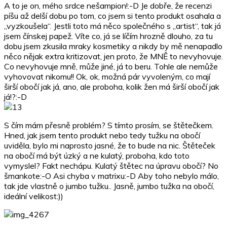
A to je on, mého srdce nešampion!:-D Je dobře, že recenzi
píšu až delší dobu po tom, co jsem si tento produkt osahala a
„vyzkoušela“. Jestli toto má něco společného s „artist“, tak já
jsem čínskej papež. Víte co, já se líčím hrozně dlouho, za tu
dobu jsem zkusila mraky kosmetiky a nikdy by mě nenapadlo
něco nějak extra kritizovat, jen proto, že MNĚ to nevyhovuje.
Co nevyhovuje mně, může jiné, já to beru. Tohle ale nemůže
vyhovovat nikomu!! Ok, ok, možná pár vyvoleným, co mají
širší obočí jak já, ano, ale proboha, kolik žen má širší obočí jak
já!?:-D
S čím mám přesně problém? S tímto prosím, se štětečkem.
Hned, jak jsem tento produkt nebo tedy tužku na obočí
uviděla, bylo mi naprosto jasné, že to bude na nic. Štěteček
na obočí má být úzký a ne kulatý, proboha, kdo toto
vymyslel? Fakt nechápu. Kulatý štětec na úpravu obočí? No
šmankote:-O Asi chyba v matrixu:-D Aby toho nebylo málo,
tak jde vlastně o jumbo tužku.. Jasně, jumbo tužka na obočí,
ideální velikost:))