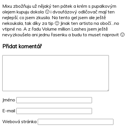
Mixu zbožňuju už nějaký ten pátek a krém s pupalkovým
olejem kupuju dokola 🙂 i dvoufázový odličovač mají ten
nejlepší, co jsem zkusila. Na tento gel jsem ale ještě
nekoukala, tak díky za tip 🙂 Jinak ten artista na obočí…no
vtipné no. A z řadu Volume million Lashes jsem ještě
nevyzkoušela ani jednu řasenku a budu to muset napravit 🙂
Přidat komentář
Jméno
E-mail
Webová stránka