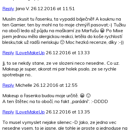
Reply
Jana V.
26.12.2016 at 11.51
Musím zkusit tu řasenku, ta vypadá báječně!! A kouknu na
ten Garnier, ten by mohl na to moje chmýří pasovat;-) Tužku
na obočí leda až půjdu na maškarní za Marfušu 😀 Po Mixe
jsem jednou měla alergickou reakci, letěla do koše rychlostí
blesku,tak už radši neriskuju 🙁 Moc hezká recenze, díky :-))
Reply
ILoveMakeUp
26.12.2016 at 13.33
Jj, to se nekdy stane, ze ve slozeni neco nesedne.. Co uz.
Makeup je super, akorat mi par holek psalo, ze se rychle
spotrebuje no..
Reply
Michelle
26.12.2016 at 12.55
Makeup a řasenka budou moje určitě. 😀 🙂
A ten štětec na to obočí, no fakt „parádní“. :-DDDD
Reply
ILoveMakeUp
26.12.2016 at 13.35
To musel vymyslet nejake silenec:-D Jako, ze jedna vec
nesedne vsem, to je jasne, ale tohle je proste a jednoduse na