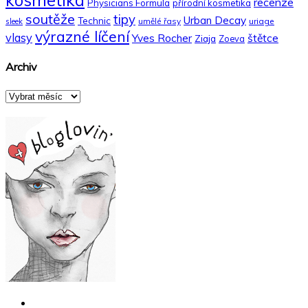
kosmetika
recenze
Physicians Formula
přírodní kosmetika
soutěže
tipy
Urban Decay
Technic
umělé řasy
uriage
sleek
výrazné líčení
vlasy
Yves Rocher
štětce
Ziaja
Zoeva
Archiv
Archiv