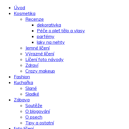
Úvod
Kosmetika
Recenze
dekorativka
Péče o pleť tělo a vlasy
parfémy
laky na nehty
Jemné líčení
Výrazné líčení
Líčení foto návody
Zdraví
Crazy makeup
Fashion
Kuchařka
Slané
Sladké
Zábava
Soutěže
O blogování
O psech
Tipy a ostatní
foto líčení