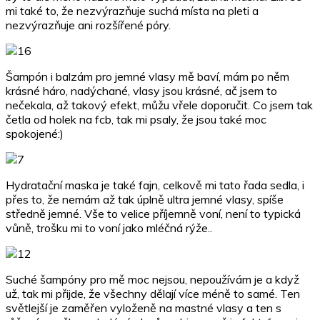
mi také to, že nezvýrazňuje suchá místa na pleti a
nezvýrazňuje ani rozšířené póry.
Šampón i balzám pro jemné vlasy mě baví, mám po něm
krásné háro, nadýchané, vlasy jsou krásné, ač jsem to
nečekala, až takový efekt, můžu vřele doporučit. Co jsem tak
četla od holek na fcb, tak mi psaly, že jsou také moc
spokojené:)
Hydratační maska je také fajn, celkově mi tato řada sedla, i
přes to, že nemám až tak úplně ultra jemné vlasy, spíše
středně jemné. Vše to velice příjemně voní, není to typická
vůně, trošku mi to voní jako mléčná rýže..
Suché šampóny pro mě moc nejsou, nepoužívám je a když
už, tak mi přijde, že všechny dělají více méně to samé. Ten
světlejší je zaměřen vyloženě na mastné vlasy a ten s