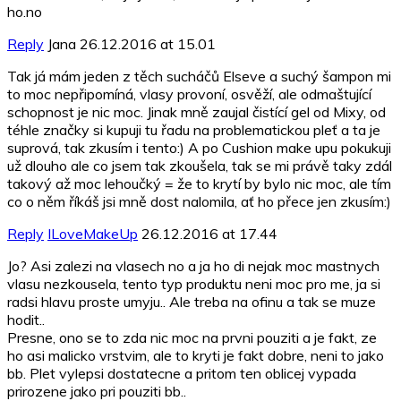
ho.no
Reply
Jana
26.12.2016 at 15.01
Tak já mám jeden z těch sucháčů Elseve a suchý šampon mi
to moc nepřipomíná, vlasy provoní, osvěží, ale odmaštující
schopnost je nic moc. Jinak mně zaujal čistící gel od Mixy, od
téhle značky si kupuji tu řadu na problematickou pleť a ta je
suprová, tak zkusím i tento:) A po Cushion make upu pokukuji
už dlouho ale co jsem tak zkoušela, tak se mi právě taky zdál
takový až moc lehoučký = že to krytí by bylo nic moc, ale tím
co o něm říkáš jsi mně dost nalomila, ať ho přece jen zkusím:)
Reply
ILoveMakeUp
26.12.2016 at 17.44
Jo? Asi zalezi na vlasech no a ja ho di nejak moc mastnych
vlasu nezkousela, tento typ produktu neni moc pro me, ja si
radsi hlavu proste umyju.. Ale treba na ofinu a tak se muze
hodit..
Presne, ono se to zda nic moc na prvni pouziti a je fakt, ze
ho asi malicko vrstvim, ale to kryti je fakt dobre, neni to jako
bb. Plet vylepsi dostatecne a pritom ten oblicej vypada
prirozene jako pri pouziti bb..