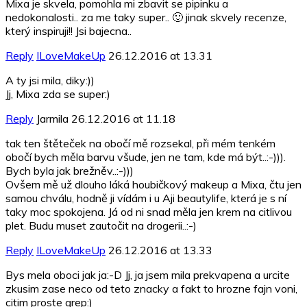
Mixa je skvela, pomohla mi zbavit se pipinku a
nedokonalosti.. za me taky super.. 🙂 jinak skvely recenze,
který inspiruji!! Jsi bajecna..
Reply
ILoveMakeUp
26.12.2016 at 13.31
A ty jsi mila, diky:))
Jj, Mixa zda se super:)
Reply
Jarmila
26.12.2016 at 11.18
tak ten štěteček na obočí mě rozsekal, při mém tenkém
obočí bych měla barvu všude, jen ne tam, kde má být..:-))).
Bych byla jak brežněv..:-)))
Ovšem mě už dlouho láká houbičkový makeup a Mixa, čtu jen
samou chválu, hodně ji vídám i u Aji beautylife, která je s ní
taky moc spokojena. Já od ni snad měla jen krem na citlivou
plet. Budu muset zautočit na drogerii..:-)
Reply
ILoveMakeUp
26.12.2016 at 13.33
Bys mela oboci jak ja:-D Jj, ja jsem mila prekvapena a urcite
zkusim zase neco od teto znacky a fakt to hrozne fajn voni,
citim proste grep:)