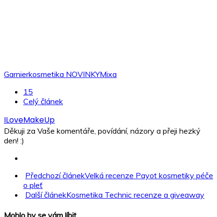
Garnier
kosmetika NOVINKY
Mixa
15
Celý článek
ILoveMakeUp
Děkuji za Vaše komentáře, povídání, názory a přeji hezký
den! :)
Předchozí článek
Velká recenze Payot kosmetiky péče
o pleť
Další článek
Kosmetika Technic recenze a giveaway
Mohlo by se vám líbit