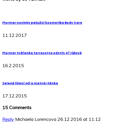
Flormar novinky pečující kosmetika Body Care
11.12.2017
Flormar tvářenka terracotta odstín 47 růžová
16.2.2015
Zelené líčení očí a matná rtěnka
17.12.2015
15
Comments
Reply
Michaela Lorencova
26.12.2016 at 11.12