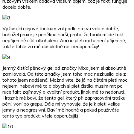
růžovým vrškem dodává vlasům objem, což je fakt, funguje
docela dobře.
Vyživující olejové tonikum zní podle názvu velice dobře,
bohužel praxe je poněkud horší, proto, že tonikum jde fakt
nepříjemně cítit alkoholem. Ani na pleti mi to není příjemné,
takže tohle za mě absolutně ne, nedoporučuji!
Jemný čistící pěnový gel od značky Mixa jsem si absolutně
zamilovala. Od této značky jsem toho moc nezkusila, ale z
tohoto jsem nadšená. Možná víte, že já na čištění pleti moc
nejsem, nebaví mě to a abych si pleť čistila, musím mít po
ruce fakt zajímavý a kvalitní produkt, jinak mě to nedonutí.
Hrozně mě baví, že tento gel, který při zapracování trošku
pění, voní po grepu. Dále mi vyhovuje, že je k pleti velice
jemný a neagresivní. Baví mě hodně a pokud používáte
tento typ produkt, vřele doporučuji!:)