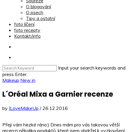
Soutěže
O blogování
O psech
Tipy a ostatní
foto líčení
foto recepty
Kontakt/info
Input your search keywords and
press Enter.
Makeup
New in
L´Oréal Mixa a Garnier recenze
by
ILoveMakeUp
/
26.12.2016
Přeji vám hezké ráno:) Dnes mám pro vás takovou větší
recenzi několika produktů, které jsem obdržel k vyzkoušení.