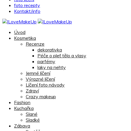
foto recepty
Kontakt/info
Úvod
Kosmetika
Recenze
dekorativka
Péče o pleť tělo a vlasy
parfémy
laky na nehty
Jemné líčení
Výrazné líčení
Líčení foto návody
Zdraví
Crazy makeup
Fashion
Kuchařka
Slané
Sladké
Zábava