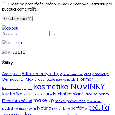
Uložit do prohlížeče jméno, e-mail a webovou stránku pro
budoucí komentáře.
Štítky
Billa recepty a tipy
Ardell
crazy makeup
biokosmetika
Avon
Flormar
Dermacol
Dr.Max
drogeriezde
Estyle
Essence
kosmetika NOVINKY
Inglot
freedommakeup
kuchařka
kuchařka: slané
laky na nehty
kuchařka: sladké
makeup
líčení foto návod
makeuprevolution
Max Factor
pečující
Notino
parfémy
Maybelline
móda new in
Nyx
Oriflame