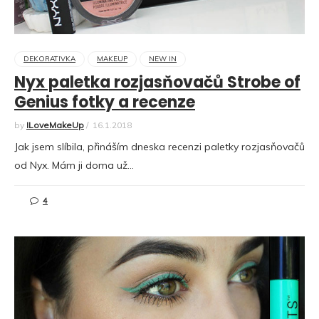
DEKORATIVKA
MAKEUP
NEW IN
Nyx paletka rozjasňovačů Strobe of
Genius fotky a recenze
by
ILoveMakeUp
/
16.1.2018
Jak jsem slíbila, přináším dneska recenzi paletky rozjasňovačů
od Nyx. Mám ji doma už…
4