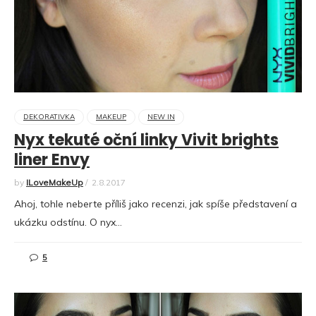
DEKORATIVKA
MAKEUP
NEW IN
Nyx tekuté oční linky Vivit brights
liner Envy
by
ILoveMakeUp
/
2.8.2017
Ahoj, tohle neberte příliš jako recenzi, jak spíše představení a
ukázku odstínu. O nyx…
5