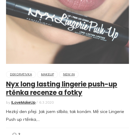
DEKORATIVKA
MAKEUP
NEW IN
Nyx long lasting lingerie push-up
rtěnka recenze a fotky
by
ILoveMakeUp
/
6.3.2020
Hezký den přeji. Jak jsem slíbila, tak konám. Mě sice Lingerie
Push up rtěnka,…
2