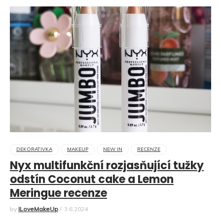
DEKORATIVKA
MAKEUP
NEW IN
RECENZE
Nyx multifunkční rozjasňující tužky
odstín Coconut cake a Lemon
Meringue recenze
by
ILoveMakeUp
/
3.6.2024