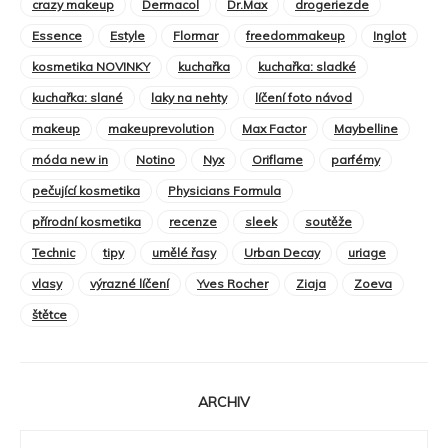
crazy makeup
Dermacol
Dr.Max
drogeriezde
Essence
Estyle
Flormar
freedommakeup
Inglot
kosmetika NOVINKY
kuchařka
kuchařka: sladké
kuchařka: slané
laky na nehty
líčení foto návod
makeup
makeuprevolution
Max Factor
Maybelline
móda new in
Notino
Nyx
Oriflame
parfémy
pečující kosmetika
Physicians Formula
přírodní kosmetika
recenze
sleek
soutěže
Technic
tipy
umělé řasy
Urban Decay
uriage
vlasy
výrazné líčení
Yves Rocher
Ziaja
Zoeva
štětce
ARCHIV
ARCHIV