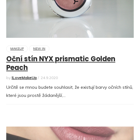
MAKEUP
NEW IN
Oční stín NYX prismatic Golden
Peach
by
ILoveMakeUp
/
24.9.2020
Určitě se mnou budete souhlasit, že existují barvy očních stínů,
které jsou prostě žádanější,…