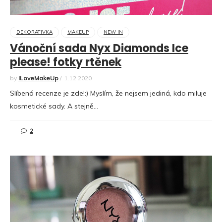
DEKORATIVKA
MAKEUP
NEW IN
Vánoční sada Nyx Diamonds Ice
please! fotky rtěnek
by
ILoveMakeUp
/
1.12.2020
Slíbená recenze je zde!:) Myslím, že nejsem jediná, kdo miluje
kosmetické sady. A stejně…
2