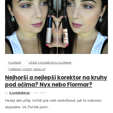
FLORMAR
LÍČENÍ S KOSMETIKOU FLORMAR
TVÁŘENKY, PUDRY, MAKE-UP
Nejhorší a nejlepší korektor na kruhy
pod očima? Nyx nebo Flormar?
by
ILoveMakeUp
/
29.7.2017
Hezký den přeji. Určitě jste celé nedočkavé, jak to nakonec
dopadne. Ve čtvrtek jsem…