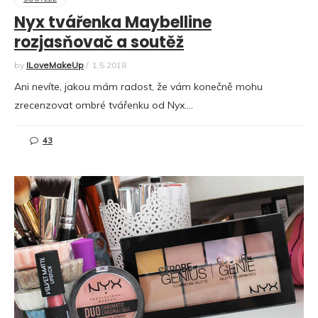
Nyx tvářenka Maybelline
rozjasňovač a soutěž
by
ILoveMakeUp
/
1.5.2018
Ani nevíte, jakou mám radost, že vám konečně mohu
zrecenzovat ombré tvářenku od Nyx.…
43