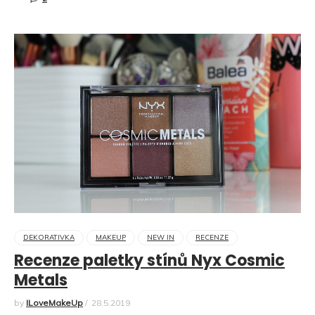
DEKORATIVKA
MAKEUP
NEW IN
RECENZE
Recenze paletky stínů Nyx Cosmic
Metals
by
ILoveMakeUp
/
28.5.2019