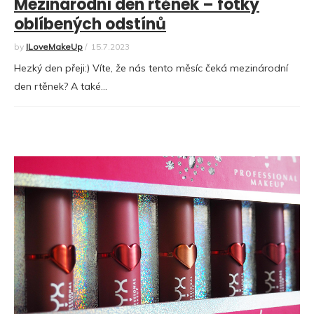
Mezinárodní den rtěnek – fotky
oblíbených odstínů
by
ILoveMakeUp
/
15.7.2023
Hezký den přeji:) Víte, že nás tento měsíc čeká mezinárodní
den rtěnek? A také…