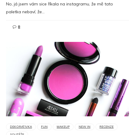
No, já jsem vám sice říkala na instagramu, že mě tato
paletka nebaví, že…
8
DEKORATIVKA
FUN
MAKEUP
NEW IN
RECENZE
SOUTĚŽE