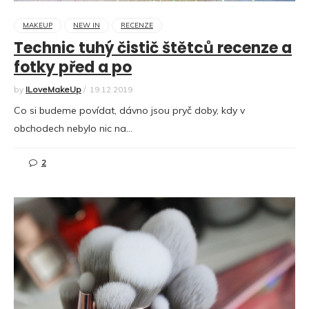
MAKEUP
NEW IN
RECENZE
Technic tuhý čistič štětců recenze a
fotky před a po
by
ILoveMakeUp
/
19.12.2019
Co si budeme povídat, dávno jsou pryč doby, kdy v
obchodech nebylo nic na…
2