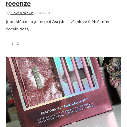
recenze
by
ILoveMakeUp
/
14.6.2019
Jooo štětce, to je moje:)) Asi jste si všimli, že štětců mám
docela dost,…
1