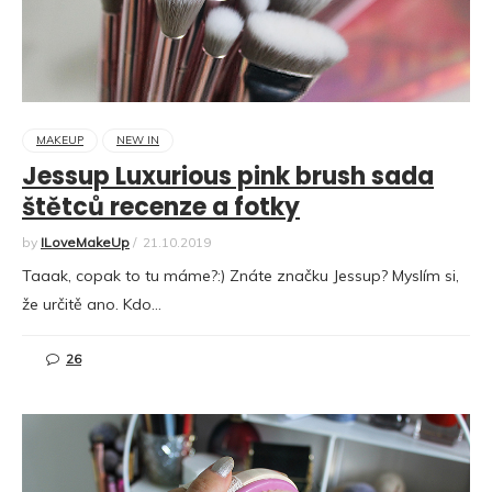
MAKEUP
NEW IN
Jessup Luxurious pink brush sada
štětců recenze a fotky
by
ILoveMakeUp
/
21.10.2019
Taaak, copak to tu máme?:) Znáte značku Jessup? Myslím si,
že určitě ano. Kdo…
26