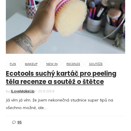
FUN
MAKEUP
NEW IN
RECENZE
SOUTĚŽE
Ecotools suchý kartáč pro peeling
těla recenze a soutěž o štětce
by
ILoveMakeUp
/
20.9.2019
Já vím já vím, že jsem nekonečná studnice super tipů na
všechno možné, ale…
95