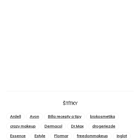
ŠTÍTKY
Ardell
Avon
Billa recepty a tipy
biokosmetika
crazy makeup
Dermacol
Dr.Max
drogeriezde
Essence
Estyle
Flormar
freedommakeup
Inglot