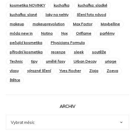
kosmetika NOVINKY
kuchařka
kuchařka: sladké
kuchařka: slané
laky na nehty
líčení foto návod
makeup
makeuprevolution
Max Factor
Maybelline
móda new in
Notino
Nyx
Oriflame
parfémy
pečující kosmetika
Physicians Formula
přírodní kosmetika
recenze
sleek
soutěže
Technic
tipy
umělé řasy
Urban Decay
uriage
vlasy
výrazné líčení
Yves Rocher
Ziaja
Zoeva
štětce
ARCHIV
ARCHIV