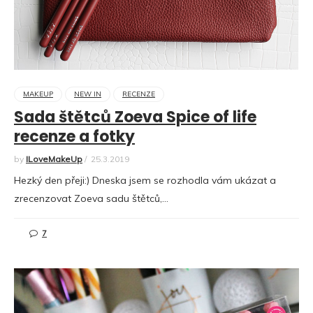
MAKEUP
NEW IN
RECENZE
Sada štětců Zoeva Spice of life
recenze a fotky
by
ILoveMakeUp
/
25.3.2019
Hezký den přeji:) Dneska jsem se rozhodla vám ukázat a
zrecenzovat Zoeva sadu štětců,…
7