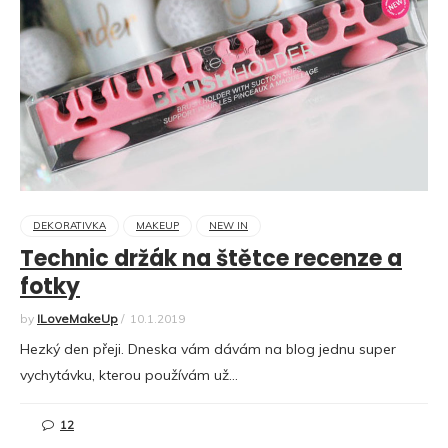
DEKORATIVKA
MAKEUP
NEW IN
Technic držák na štětce recenze a
fotky
by
ILoveMakeUp
/
10.1.2019
Hezký den přeji. Dneska vám dávám na blog jednu super
vychytávku, kterou používám už…
12