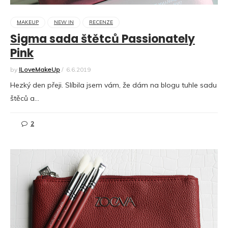
MAKEUP
NEW IN
RECENZE
Sigma sada štětců Passionately
Pink
by
ILoveMakeUp
/
6.6.2019
Hezký den přeji. Slíbila jsem vám, že dám na blogu tuhle sadu
štěců a…
2