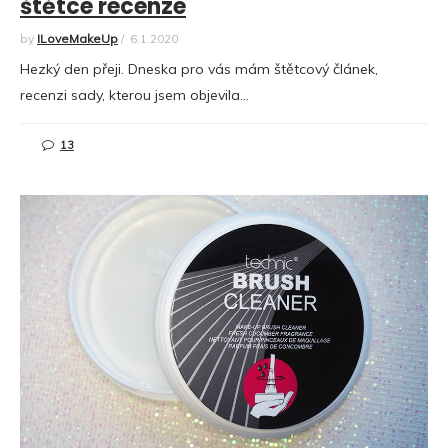
štětce recenze
by
ILoveMakeUp
/
6.1.2020
Hezký den přeji. Dneska pro vás mám štětcový článek,
recenzi sady, kterou jsem objevila…
13