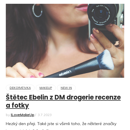
DEKORATIVKA
MAKEUP
NEW IN
Štětec Ebelin z DM drogerie recenze
a fotky
by
ILoveMakeUp
/
3.7.2023
Hezký den přeji. Také jste si všimli toho, že některé značky