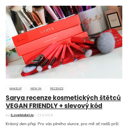
MAKEUP
NEW IN
RECENZE
Sarya recenze kosmetických štětců
VEGAN FRIENDLY + slevový kód
by
ILoveMakeUp
/
23.8.2019
Krásný den přeji. Pro vás plného slunce, pro mě ať radši prší,