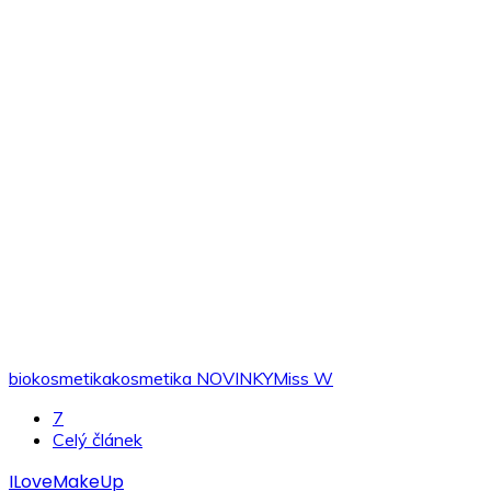
biokosmetika
kosmetika NOVINKY
Miss W
7
Celý článek
ILoveMakeUp