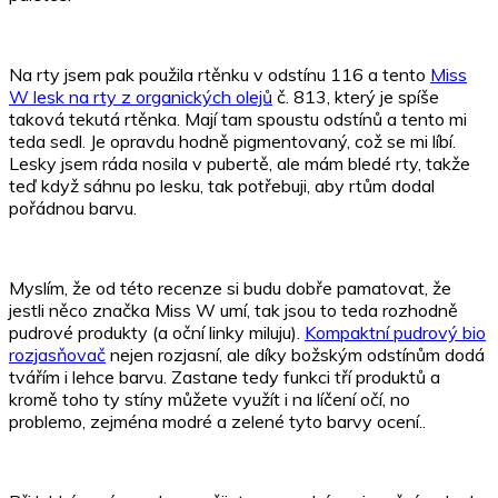
Na rty jsem pak použila rtěnku v odstínu 116 a tento
Miss
W lesk na rty z organických olejů
č. 813, který je spíše
taková tekutá rtěnka. Mají tam spoustu odstínů a tento mi
teda sedl. Je opravdu hodně pigmentovaný, což se mi líbí.
Lesky jsem ráda nosila v pubertě, ale mám bledé rty, takže
teď když sáhnu po lesku, tak potřebuji, aby rtům dodal
pořádnou barvu.
Myslím, že od této recenze si budu dobře pamatovat, že
jestli něco značka Miss W umí, tak jsou to teda rozhodně
pudrové produkty (a oční linky miluju).
Kompaktní pudrový bio
rozjasňovač
nejen rozjasní, ale díky božským odstínům dodá
tvářím i lehce barvu. Zastane tedy funkci tří produktů a
kromě toho ty stíny můžete využít i na líčení očí, no
problemo, zejména modré a zelené tyto barvy ocení..