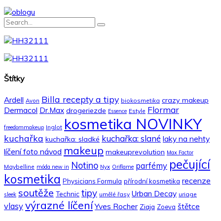
Štítky
Billa recepty a tipy
Ardell
crazy makeup
biokosmetika
Avon
Flormar
Dermacol
Dr.Max
drogeriezde
Estyle
Essence
kosmetika NOVINKY
Inglot
freedommakeup
kuchařka
kuchařka: slané
laky na nehty
kuchařka: sladké
makeup
líčení foto návod
makeuprevolution
Max Factor
pečující
Notino
parfémy
Maybelline
móda new in
Nyx
Oriflame
kosmetika
recenze
Physicians Formula
přírodní kosmetika
soutěže
tipy
Urban Decay
Technic
umělé řasy
uriage
sleek
výrazné líčení
vlasy
Yves Rocher
štětce
Ziaja
Zoeva