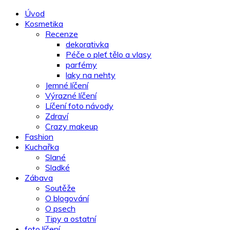
Úvod
Kosmetika
Recenze
dekorativka
Péče o pleť tělo a vlasy
parfémy
laky na nehty
Jemné líčení
Výrazné líčení
Líčení foto návody
Zdraví
Crazy makeup
Fashion
Kuchařka
Slané
Sladké
Zábava
Soutěže
O blogování
O psech
Tipy a ostatní
foto líčení