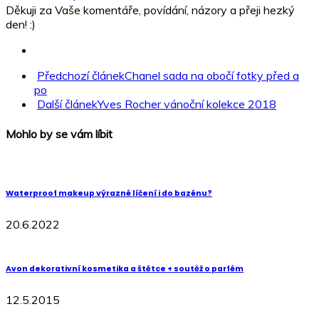
Děkuji za Vaše komentáře, povídání, názory a přeji hezký
den! :)
Předchozí článek
Chanel sada na obočí fotky před a
po
Další článek
Yves Rocher vánoční kolekce 2018
Mohlo by se vám líbit
Waterproof makeup výrazné líčení i do bazénu?
20.6.2022
Avon dekorativní kosmetika a štětce + soutěž o parfém
12.5.2015