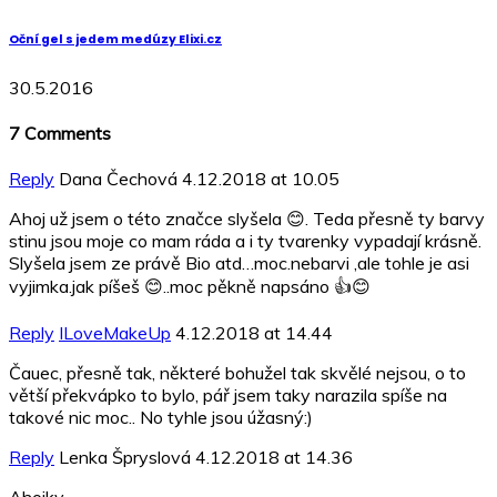
Oční gel s jedem medúzy Elixi.cz
30.5.2016
7
Comments
Reply
Dana Čechová
4.12.2018 at 10.05
Ahoj už jsem o této značce slyšela 😊. Teda přesně ty barvy
stinu jsou moje co mam ráda a i ty tvarenky vypadají krásně.
Slyšela jsem ze právě Bio atd…moc.nebarvi ,ale tohle je asi
vyjimka.jak píšeš 😊..moc pěkně napsáno 👍😊
Reply
ILoveMakeUp
4.12.2018 at 14.44
Čauec, přesně tak, některé bohužel tak skvělé nejsou, o to
větší překvápko to bylo, pář jsem taky narazila spíše na
takové nic moc.. No tyhle jsou úžasný:)
Reply
Lenka Špryslová
4.12.2018 at 14.36