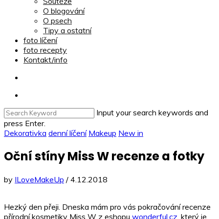
Soutěže
O blogování
O psech
Tipy a ostatní
foto líčení
foto recepty
Kontakt/info
Input your search keywords and
press Enter.
Dekorativka
denní líčení
Makeup
New in
Oční stíny Miss W recenze a fotky
by
ILoveMakeUp
/
4.12.2018
Hezký den přeji. Dneska mám pro vás pokračování recenze
přírodní kosmetiky Miss W z eshopu
wonderful.cz
, který je