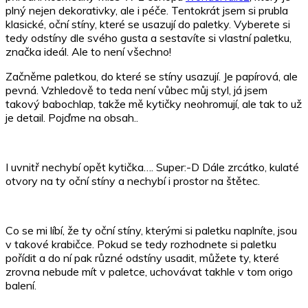
plný nejen dekorativky, ale i péče. Tentokrát jsem si prubla
klasické, oční stíny, které se usazují do paletky. Vyberete si
tedy odstíny dle svého gusta a sestavíte si vlastní paletku,
značka ideál. Ale to není všechno!
Začněme paletkou, do které se stíny usazují. Je papírová, ale
pevná. Vzhledově to teda není vůbec můj styl, já jsem
takový babochlap, takže mě kytičky neohromují, ale tak to už
je detail. Pojďme na obsah..
I uvnitř nechybí opět kytička…. Super:-D Dále zrcátko, kulaté
otvory na ty oční stíny a nechybí i prostor na štětec.
Co se mi líbí, že ty oční stíny, kterými si paletku naplníte, jsou
v takové krabičce. Pokud se tedy rozhodnete si paletku
pořídit a do ní pak různé odstíny usadit, můžete ty, které
zrovna nebude mít v paletce, uchovávat takhle v tom origo
balení.