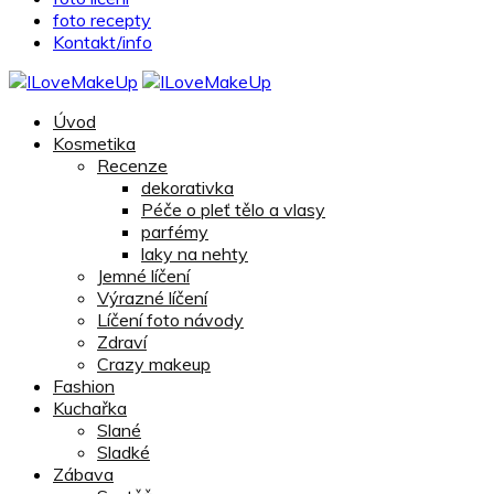
foto recepty
Kontakt/info
Úvod
Kosmetika
Recenze
dekorativka
Péče o pleť tělo a vlasy
parfémy
laky na nehty
Jemné líčení
Výrazné líčení
Líčení foto návody
Zdraví
Crazy makeup
Fashion
Kuchařka
Slané
Sladké
Zábava