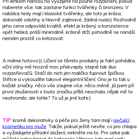
Při lehkém nánosu ho využijete na pouhé rozjasnění, pokud
naberete více, tak zastane funkci tvářenky či bronzeru. V
nabídce tedy mají i klasické tvářenky, ale toto je krása,
dokonalé odstíny a hlavně zajímavé, žádná nuda:) Rozhodně
jeho cena odpovídá kvalitě, efekt je krásný a konzistence
opět hebká, práší minimálně, krásně drží, pohodlně se nanáší,
nemám prostě co kritizovat.
A máme hotovo:)) Líčení se těmito produkty je fakt pohádka,
oční stíny mě hrozně moc překvapily, stejně tak duo
rozjasňovačů. Stačí do nich jen maličko ťupnout špičkou
štětce a vykouzlíte takové elegantní líčení. Ono je to tak u
každé značky, něco vás zaujme více, něco méně. Já jsem při
první zkušenosti s touto značku příliš neochala, nějak mě to
neohromilo, ale tohle? To už je jiné kafe:)
TIP
: kromě dekorativky a péče pro ženy tam mají i
pečující
kosmetiku pro muže
. Takže, pokud ještě nevíte, co pro chlapa
a vyžadujete přírodní složení, mrkněte na to. Pro sebe pak
můžete nakouknout do kategorie
Vánoce
, kde mají sady