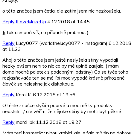
Ahojky,
o této značce jsem četla, ale zatím jsem nic nezkoušela.
Reply
ILoveMakeUp
4.12.2018 at 14.45
Jj, tak alespoň víš, co případně prubnout:)
Reply
Lucy0077 (worldthelucy0077 - instagram)
6.12.2018
at 11.23
Ahoj o této značce jsem ještě neslyšela stíny vypadají
hezky ovšem není to nic co by mě uplně zaujalo. ( mám
doma hodně paletek s podobnými odstíny) Co se týče toho
rozjasňovače ten se mě líbí moc vypadá krásně přirozeně
člověk se neleskne jak diskokoule.
Reply
Karol K.
6.12.2018 at 19.56
O téhle značce slyším poprvé a moc mě ty produkty
neoslnili.. :/ ale věřím, že nějaké stíny by mohli být pěkné..
Reply
marci_bk
11.12.2018 at 19.27
Mám teď kosmetiky plnou krabici, ale je fajn mít tip na dobrou