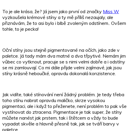
To je ale krása, že? Já jsem jako první od značky
Miss W
vyzkoušela krémové stíny a ty mě příliš nezaujaly, ale
přiznávám, že to asi bylo i blbě zvoleným odstínem.. Ovšem
tohle, to je pecka!
Oční stíny jsou stejně pigmentované na očích, jako zde v
paletce. Já tady mám dva matné a dva třpytivé. Nemám jim
vůbec co vytknout, pracuje se s nimi velmi dobře a i odstíny
se mi zamlouvají. Co mi dále přijde velmi zajímavé, jak jsou
stíny krásně heboučké, opravdu dokonalá konzistence.
Jak vidíte, také stínování není žádný problém. Je tedy třeba
toho stínu nabrat opravdu maličko, skrze vysokou
pigmentaci, ale i když to přeženete, není problém to pak vše
vystínovat do ztracena. Pigmentace je tak super, že stíny
můžete nanést jak prstem, tak i štětcem a vždy to bude
vypadat skvěle a hlavně přesně tak, jak se tváří barvy v
paletce.