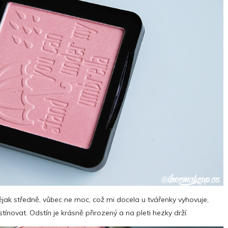
ak středně, vůbec ne moc, což mi docela u tvářenky vyhovuje,
stínovat. Odstín je krásně přirozený a na pleti hezky drží.