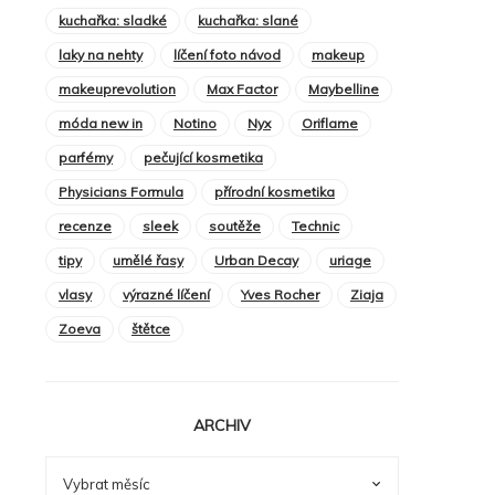
kuchařka: sladké
kuchařka: slané
laky na nehty
líčení foto návod
makeup
makeuprevolution
Max Factor
Maybelline
móda new in
Notino
Nyx
Oriflame
parfémy
pečující kosmetika
Physicians Formula
přírodní kosmetika
recenze
sleek
soutěže
Technic
tipy
umělé řasy
Urban Decay
uriage
vlasy
výrazné líčení
Yves Rocher
Ziaja
Zoeva
štětce
ARCHIV
ARCHIV