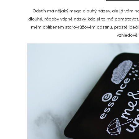
Odstín má nějaký mega dlouhý název, ale já vám na
dlouhé, rádoby vtipné názvy, kdo si to má pamatovat..
mém oblíbeném staro-růžovém odstínu, prostě ideální 
vzhledově s