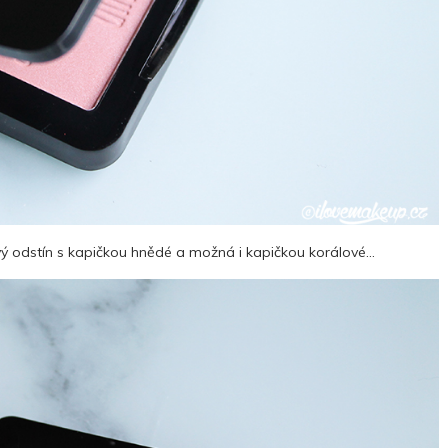
vý odstín s kapičkou hnědé a možná i kapičkou korálové…