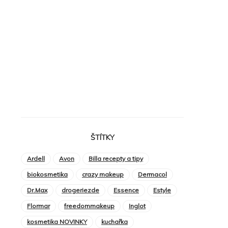
ŠTÍTKY
Ardell
Avon
Billa recepty a tipy
biokosmetika
crazy makeup
Dermacol
Dr.Max
drogeriezde
Essence
Estyle
Flormar
freedommakeup
Inglot
kosmetika NOVINKY
kuchařka