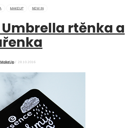
A
MAKEUP
NEW IN
 Umbrella rtěnka a
ářenka
eMakeUp
/
28.10.2016