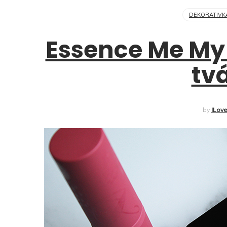
DEKORATIVK
Essence Me My
tv
by
ILov