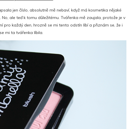
psala jen číslo, absolutně mě nebaví, když má kosmetika nějaké
 No, ale teď k tomu důležitému. Tvářenka mě zaujala, protože je v
pro každý den, hrozně se mi tento odstín líbí a přiznám se, že i
e mi ta tvářenka líbila.