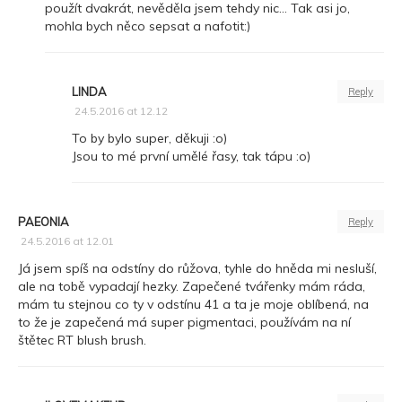
použít dvakrát, nevěděla jsem tehdy nic… Tak asi jo,
mohla bych něco sepsat a nafotit:)
LINDA
Reply
24.5.2016 at 12.12
To by bylo super, děkuji :o)
Jsou to mé první umělé řasy, tak tápu :o)
PAEONIA
Reply
24.5.2016 at 12.01
Já jsem spíš na odstíny do růžova, tyhle do hněda mi nesluší,
ale na tobě vypadají hezky. Zapečené tvářenky mám ráda,
mám tu stejnou co ty v odstínu 41 a ta je moje oblíbená, na
to že je zapečená má super pigmentaci, používám na ní
štětec RT blush brush.