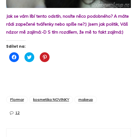
Jak se vám líbí tento odstín, nosíte něco podobného? A máte
rádi zapečené tvářenky nebo spíše ne?:) Jsem jak politik, Váš
názor mě zajímá:-D S tím rozdílem, že mě to fakt zajímá:)
Sdílet na:
Click
Click
Click
to
to
to
share
share
share
on
on
on
Facebook
Twitter
Pinterest
(Opens
(Opens
(Opens
in
in
in
new
new
new
window)
window)
window)
Flormar
kosmetika NOVINKY
makeup
12