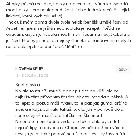
Ahojky, pěkná recenze, hezky nafoceno :o) Tvářenka vypadá
moc hezky, jsem nahlodaná, že si jí objednám konečně s jejich
linkami, které vychvaluješ :o)
Jinak už mám doma dvoje tvoje nejoblíbenější umělé řasy od
Ardell, jen jsem se ještě neodhodlala je nalepit. Pořád se
obávám, abych je nedala moc k mým řasám a nevyškubala si
je. Nechtěla by jsi napsat nějaký článek na nandavání umělých
řas a pak jejich sundání a očištění? :o)
ILOVEMAKEUP
Reply
24.5.2016 at 12.06
Snaha byla:)
No ale to musíš, musíš je nalepit sice na kůži, ale co
nejblíže těm přírodním řasám, aby to vypadalo pěkně. A
to lepidlo, pokud máš Ardell, to je pak jak guma, drží to
sice, ale když pomalu taháš, tak to jde v pohodě dolů,
samozřejmě musíš pomaličku, ne škubnout.
No ono to není žádná věda, ale tak mohla bych dát
nějaké tipy a rady a tak. Chápu, že někdo třeba vůbec
neví, já jsem také poprvé netušila ani jestli ty řasy můžu