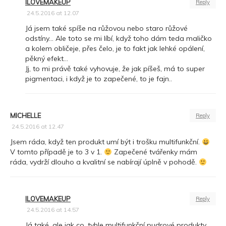
ILOVEMAKEUP
Reply
24.5.2016 at 12.07
Já jsem také spíše na růžovou nebo staro růžové
odstíny… Ale toto se mi líbí, když toho dám teda maličko
a kolem obličeje, přes čelo, je to fakt jak lehké opálení,
pěkný efekt…
Jj, to mi právě také vyhovuje, že jak píšeš, má to super
pigmentaci, i když je to zapečené, to je fajn..
MICHELLE
Reply
24.5.2016 at 12.47
Jsem ráda, když ten produkt umí být i trošku multifunkční.
V tomto případě je to 3 v 1.
Zapečené tvářenky mám
ráda, vydrží dlouho a kvalitní se nabírají úplně v pohodě.
ILOVEMAKEUP
Reply
24.5.2016 at 14.57
Já také, ale jak co, tyhle multifunkční pudrové produkty