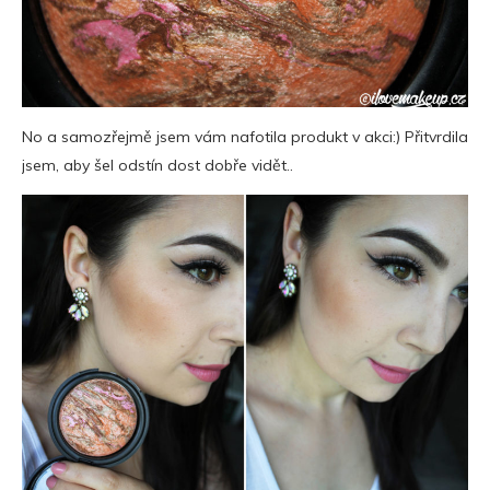
No a samozřejmě jsem vám nafotila produkt v akci:) Přitvrdila
jsem, aby šel odstín dost dobře vidět..