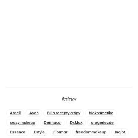
ŠTÍTKY
Ardell
Avon
Billa recepty a tipy
biokosmetika
crazy makeup
Dermacol
Dr.Max
drogeriezde
Essence
Estyle
Flormar
freedommakeup
Inglot