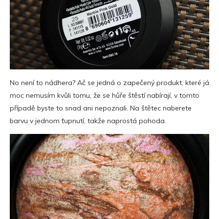
No není to nádhera? Ač se jedná o zapečený produkt, které já
moc nemusím kvůli tomu, že se hůře štěstí nabírají, v tomto
případě byste to snad ani nepoznali. Na štětec naberete
barvu v jednom ťupnutí, takže naprostá pohoda.