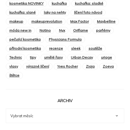
kosmetika NOVINKY
kuchařka
kuchařka: sladké
kuchařka: slané
laky na nehty
líčení foto návod
makeup
makeuprevolution
Max Factor
Maybelline
móda new in
Notino
Nyx
Oriflame
parfémy
pečující kosmetika
Physicians Formula
přírodní kosmetika
recenze
sleek
soutěže
Technic
tipy
umělé řasy
Urban Decay
uriage
vlasy
výrazné líčení
Yves Rocher
Ziaja
Zoeva
štětce
ARCHIV
ARCHIV