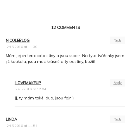
12
COMMENTS
NICOLEBLOG
Reply
24.5.2016 at 11.30
Mám jejich terracota stíny a jsou super. Na tyto tvářenky jsem
již koukala, jsou moc krásné a ty odstíny, božííí
ILOVEMAKEUP
Reply
24.5.2016 at 12.04
Jj, ty mám také, dua, jsou fajn:)
LINDA
Reply
24.5.2016 at 11.54