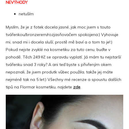
NEVÝHODY
netuším
Myslím, že je z fotek docela jasné, jak moc jsem s touto
tvářenkou/bronzerem/rozjasňovačem spokojena:) Vyhovuje
mi, snad mi i docela sluší, prostě mě baví a o tom to je!:)
Pokud nejste zvyklé na kosmetiku za tuto cenu, buďte v
pohodě. Těch 249 Kč se opravdu vyplatí. Já mám tu nejstarší
tvářenku snad 3 roky? A ani teď byste s přivřeným okem
nepoznali, že jsem produtk vůbec použila, takže jej máte
nejméně tak na 5 let:) Všechny mé recenze a spoustu dalších
tipů na Flormar kosmetiku, najdete
zde
.