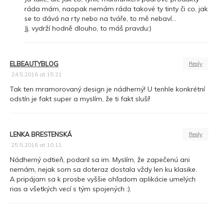
ráda mám, naopak nemám ráda takové ty tinty či co, jak
se to dává na rty nebo na tváře, to mě nebaví…
Jj, vydrží hodně dlouho, to máš pravdu:)
ELBEAUTYBLOG
Reply
24.5.2016 at 15.21
Tak ten mramorovaný design je nádherný! U tenhle konkrétní
odstín je fakt super a myslím, že ti fakt sluší!
LENKA BRESTENSKÁ
Reply
25.5.2016 at 10.11
Nádherný odtieň, podaril sa im. Myslím, že zapečenú ani
nemám, nejak som sa doteraz dostala vždy len ku klasike.
A pripájam sa k prosbe vyššie ohľadom aplikácie umelých
rias a všetkých vecí s tým spojených :).