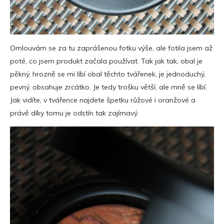
Omlouvám se za tu zaprášenou fotku výše, ale fotila jsem až
poté, co jsem produkt začala používat. Tak jak tak, obal je
pěkný, hrozně se mi líbí obal těchto tvářenek, je jednoduchý,
pevný, obsahuje zrcátko. Je tedy trošku větší, ale mně se líbí.
Jak vidíte, v tvářence najdete špetku růžové i oranžové a
právě díky tomu je odstín tak zajímavý.