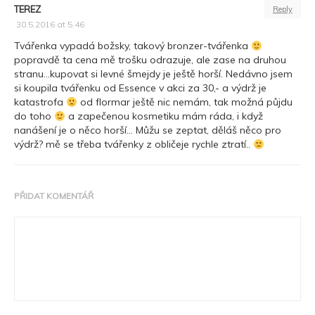
TEREZ
Reply
30.5.2016 at 5.46
Tvářenka vypadá božsky, takový bronzer-tvářenka
popravdě ta cena mě trošku odrazuje, ale zase na druhou
stranu…kupovat si levné šmejdy je ještě horší. Nedávno jsem
si koupila tvářenku od Essence v akci za 30,- a výdrž je
katastrofa
od flormar ještě nic nemám, tak možná půjdu
do toho
a zapečenou kosmetiku mám ráda, i když
nanášení je o něco horší… Můžu se zeptat, děláš něco pro
výdrž? mě se třeba tvářenky z obličeje rychle ztratí..
PŘIDAT KOMENTÁŘ