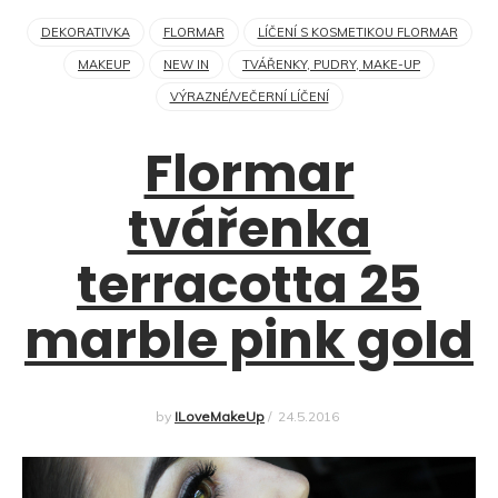
DEKORATIVKA
FLORMAR
LÍČENÍ S KOSMETIKOU FLORMAR
MAKEUP
NEW IN
TVÁŘENKY, PUDRY, MAKE-UP
VÝRAZNÉ/VEČERNÍ LÍČENÍ
Flormar
tvářenka
terracotta 25
marble pink gold
by
ILoveMakeUp
/
24.5.2016