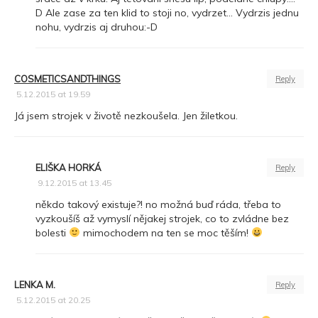
D Ale zase za ten klid to stoji no, vydrzet… Vydrzis jednu
nohu, vydrzis aj druhou:-D
COSMETICSANDTHINGS
Reply
5.12.2015 at 19.59
Já jsem strojek v životě nezkoušela. Jen žiletkou.
ELIŠKA HORKÁ
Reply
9.12.2015 at 13.45
někdo takový existuje?! no možná buď ráda, třeba to
vyzkoušíš až vymyslí nějakej strojek, co to zvládne bez
bolesti
mimochodem na ten se moc těším!
LENKA M.
Reply
5.12.2015 at 20.25