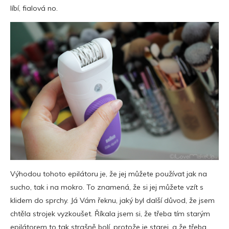
líbí, fialová no.
Výhodou tohoto epilátoru je, že jej můžete používat jak na
sucho, tak i na mokro. To znamená, že si jej můžete vzít s
klidem do sprchy. Já Vám řeknu, jaký byl další důvod, že jsem
chtěla strojek vyzkoušet. Říkala jsem si, že třeba tím starým
epilátorem to tak strašně bolí, protože je starej, a že třeba