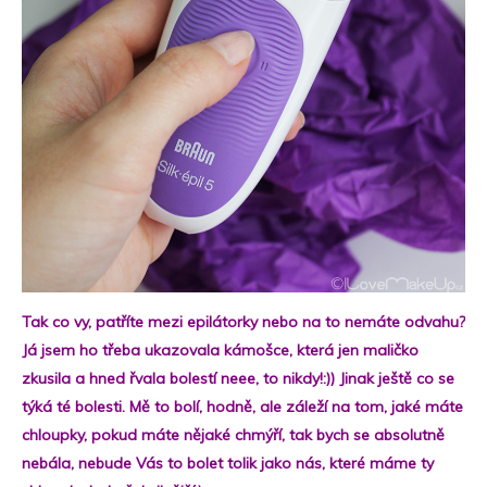
Tak co vy, patříte mezi epilátorky nebo na to nemáte odvahu?
Já jsem ho třeba ukazovala kámošce, která jen maličko
zkusila a hned řvala bolestí neee, to nikdy!:)) Jinak ještě co se
týká té bolesti. Mě to bolí, hodně, ale záleží na tom, jaké máte
chloupky, pokud máte nějaké chmýří, tak bych se absolutně
nebála, nebude Vás to bolet tolik jako nás, které máme ty