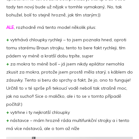
tady ten nový bude už nějak v tomhle vymakaný.. No, tak
bohužel, bolí to stejně hrozně, jak tím starým:))
ALE
, rozhodně má tento model několik plus:
+
vytrhává chloupky rychleji – to jsem poznala hned, oproti
tomu starému Braun strojku, tento to bere fakt rychleji, tím
pádem vy méně a kratší dobu trpíte, super
+
za mokra to méně bolí – já jsem nikdy epilátor nemohla
zkusit za mokra, protože jsem prostě měla starý, s káblem do
zásuvky. Tento si beru do sprchy a fakt, že jo, ono to funguje!
Určitě to v té sprše při tekoucí vodě nebolí tak strašně moc,
jak na sucho!! Sice o maličko, ale i to se v tomto případě
počítá!:)
+
vytrhne i ty nejkratší chloupky
+
nástavce – mám hrozně ráda multifunkční strojky a i tento
má více nástavců, ale o tom až níže