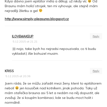
Kdysi dávno jsem epilátor měla a děkuji, už nikdy víc
Od
Braunu mám holící strojek, ten mi vyhovuje, ale stejně mám
nejraději žiletku a gel
http://www.simply-pleasures.blogspot.cz
ILOVEMAKEUP
Reply
5.12.2015 at 21.21
:))) nojo, take bych ho nejradsi nepouzivala, co ti budu
vykladat:) Ale bohuzel musim.
KRISS
Reply
5.12.2015 at 20.36
Jsem ráda, že se můžu zařadit mezi ženy, které to epilátorem
nebolí
jen kousíček nad kotníkem, jinak pohoda. Taky už
mám stařečka brauna asi 5 let a nedám na něj dopustit, ale
zvažuji, že si koupím kombinaci, kde se budu moct holit i
normálně.