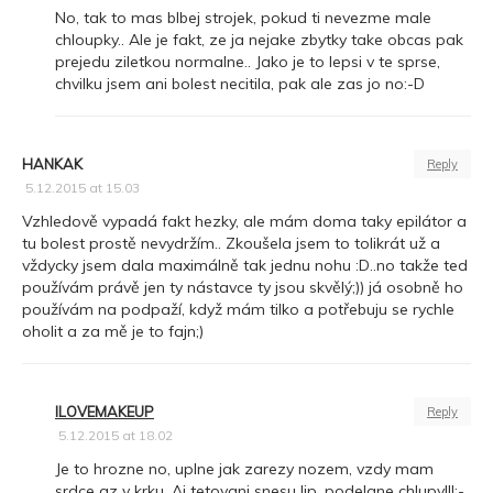
No, tak to mas blbej strojek, pokud ti nevezme male
chloupky.. Ale je fakt, ze ja nejake zbytky take obcas pak
prejedu ziletkou normalne.. Jako je to lepsi v te sprse,
chvilku jsem ani bolest necitila, pak ale zas jo no:-D
HANKAK
Reply
5.12.2015 at 15.03
Vzhledově vypadá fakt hezky, ale mám doma taky epilátor a
tu bolest prostě nevydržím.. Zkoušela jsem to tolikrát už a
vždycky jsem dala maximálně tak jednu nohu :D..no takže ted
používám právě jen ty nástavce ty jsou skvělý;)) já osobně ho
používám na podpaží, když mám tilko a potřebuju se rychle
oholit a za mě je to fajn;)
ILOVEMAKEUP
Reply
5.12.2015 at 18.02
Je to hrozne no, uplne jak zarezy nozem, vzdy mam
srdce az v krku. Aj tetovani snesu lip, podelane chlupy!!!:-