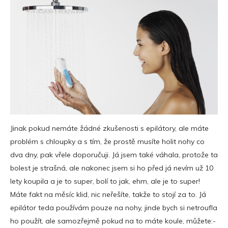
Jinak pokud nemáte žádné zkušenosti s epilátory, ale máte
problém s chloupky a s tím, že prostě musíte holit nohy co
dva dny, pak vřele doporučuji. Já jsem také váhala, protože ta
bolest je strašná, ale nakonec jsem si ho před já nevím už 10
lety koupila a je to super, bolí to jak, ehm, ale je to super!
Máte fakt na měsíc klid, nic neřešíte, takže to stojí za to. Já
epilátor teda používám pouze na nohy, jinde bych si netroufla
ho použít, ale samozřejmě pokud na to máte koule, můžete:-