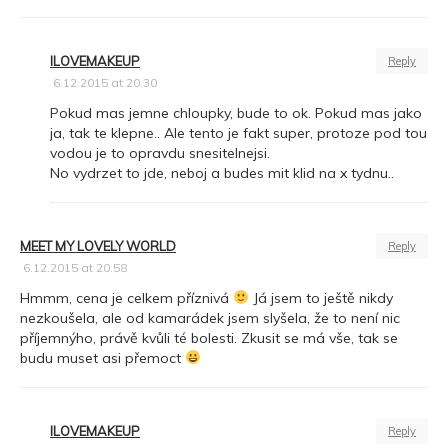
ILOVEMAKEUP
Reply
6.12.2015 at 20.30
Pokud mas jemne chloupky, bude to ok. Pokud mas jako
ja, tak te klepne.. Ale tento je fakt super, protoze pod tou
vodou je to opravdu snesitelnejsi.
No vydrzet to jde, neboj a budes mit klid na x tydnu..
MEET MY LOVELY WORLD
Reply
6.12.2015 at 20.58
Hmmm, cena je celkem příznivá
Já jsem to ještě nikdy
nezkoušela, ale od kamarádek jsem slyšela, že to není nic
příjemnýho, právě kvůli té bolesti. Zkusit se má vše, tak se
budu muset asi přemoct
ILOVEMAKEUP
Reply