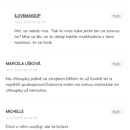
ILOVEMAKEUP
Reply
5.12.2015 at 21.23
Hm, se nekdo ma.. Tak to mas take jeste ten se snurou
ne? Mne se libi, ze to delaji takhle multifunkcni s temi
nastavci, to se hodi.
MARCELA LIŠKOVÁ
Reply
6.12.2015 at 11.34
Na chloupky jedině se strojkem.Dělám to už hodně let a
největší spokojenost.Dokonce mám na nohou místa,kde mi
chloupky už nerostou.
MICHELLE
Reply
6.12.2015 at 18.44
Dost o něm uvažuji, ale ta bolest.