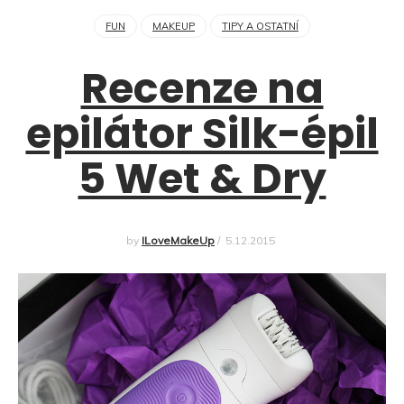
FUN
MAKEUP
TIPY A OSTATNÍ
Recenze na
epilátor Silk-épil
5 Wet & Dry
by
ILoveMakeUp
/
5.12.2015