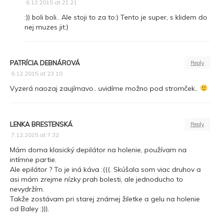
6.12.2015 at 21.21
:)) boli boli.. Ale stoji to za to:) Tento je super, s klidem do
nej muzes jit:)
PATRÍCIA DEBNÁROVÁ
Reply
6.12.2015 at 23.10
Vyzerá naozaj zaujímavo.. uvidíme možno pod stromček..
LENKA BRESTENSKÁ
Reply
7.12.2015 at 7.32
Mám doma klasický depilátor na holenie, používam na
intímne partie.
Ale epilátor ? To je iná káva :(((. Skúšala som viac druhov a
asi mám zrejme nízky prah bolesti, ale jednoducho to
nevydržím.
Takže zostávam pri starej známej žiletke a gelu na holenie
od Baley :))).