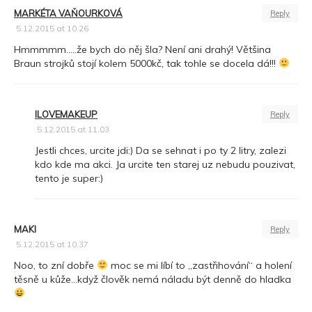
MARKÉTA VAŇOURKOVÁ
Reply
5.12.2015 at 10.26
Hmmmmm…..že bych do něj šla? Není ani drahý! Většina
Braun strojků stojí kolem 5000kč, tak tohle se docela dá!!!
ILOVEMAKEUP
Reply
5.12.2015 at 11.03
Jestli chces, urcite jdi:) Da se sehnat i po ty 2 litry, zalezi
kdo kde ma akci. Ja urcite ten starej uz nebudu pouzivat,
tento je super:)
MAKI
Reply
5.12.2015 at 10.37
Noo, to zní dobře
moc se mi líbí to „zastřihování“ a holení
těsně u kůže…když člověk nemá náladu být denně do hladka