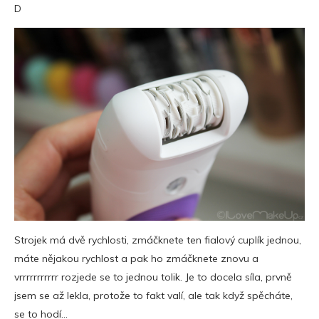
D
Strojek má dvě rychlosti, zmáčknete ten fialový cuplík jednou,
máte nějakou rychlost a pak ho zmáčknete znovu a
vrrrrrrrrrrr rozjede se to jednou tolik. Je to docela síla, prvně
jsem se až lekla, protože to fakt valí, ale tak když spěcháte,
se to hodí…