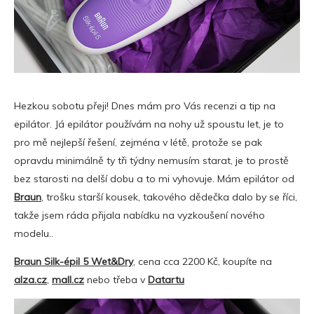
Hezkou sobotu přeji! Dnes mám pro Vás recenzi a tip na
epilátor. Já epilátor používám na nohy už spoustu let, je to
pro mě nejlepší řešení, zejména v létě, protože se pak
opravdu minimálně ty tři týdny nemusím starat, je to prostě
bez starosti na delší dobu a to mi vyhovuje. Mám epilátor od
Braun
, trošku starší kousek, takového dědečka dalo by se říci,
takže jsem ráda přijala nabídku na vyzkoušení nového
modelu..
Braun Silk-épil 5 Wet&Dry
, cena cca 2200 Kč, koupíte na
alza.cz
,
mall.cz
nebo třeba v
Datartu