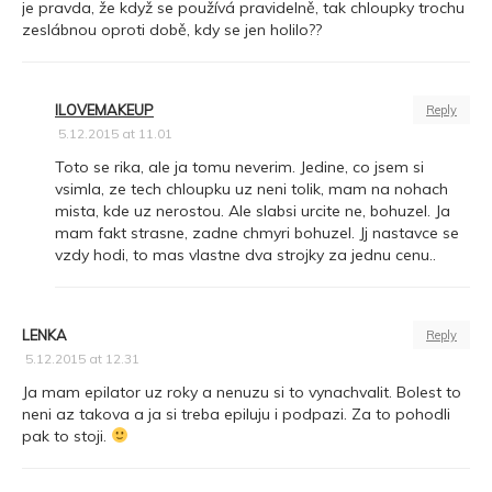
je pravda, že když se používá pravidelně, tak chloupky trochu
zeslábnou oproti době, kdy se jen holilo??
ILOVEMAKEUP
Reply
5.12.2015 at 11.01
Toto se rika, ale ja tomu neverim. Jedine, co jsem si
vsimla, ze tech chloupku uz neni tolik, mam na nohach
mista, kde uz nerostou. Ale slabsi urcite ne, bohuzel. Ja
mam fakt strasne, zadne chmyri bohuzel. Jj nastavce se
vzdy hodi, to mas vlastne dva strojky za jednu cenu..
LENKA
Reply
5.12.2015 at 12.31
Ja mam epilator uz roky a nenuzu si to vynachvalit. Bolest to
neni az takova a ja si treba epiluju i podpazi. Za to pohodli
pak to stoji.