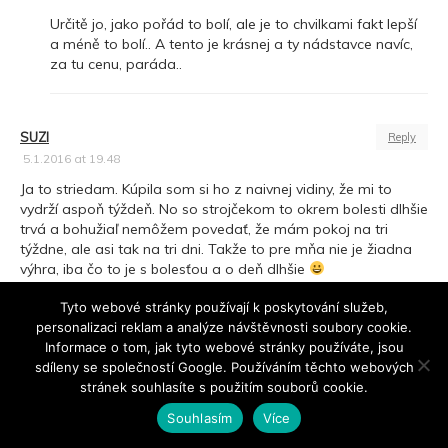
Určitě jo, jako pořád to bolí, ale je to chvilkami fakt lepší
a méně to bolí.. A tento je krásnej a ty nádstavce navíc,
za tu cenu, paráda..
SUZI
Reply
5.1.2016 at 19.48
Ja to striedam. Kúpila som si ho z naivnej vidiny, že mi to
vydrží aspoň týždeň. No so strojčekom to okrem bolesti dlhšie
trvá a bohužiaľ nemôžem povedať, že mám pokoj na tri
týždne, ale asi tak na tri dni. Takže to pre mňa nie je žiadna
výhra, iba čo to je s bolesťou a o deň dlhšie
Tyto webové stránky používají k poskytování služeb,
personalizaci reklam a analýze návštěvnosti soubory cookie.
NELLA
Reply
Informace o tom, jak tyto webové stránky používáte, jsou
7.4.2016 at 10.22
sdíleny se společností Google. Používáním těchto webových
stránek souhlasíte s použitím souborů cookie.
Ahoj, moc mě zaujaly epilátory od Braunu, ale nevím do
kterého modelu zainvestovat. Pak jsem ale slyšela, že po 2
Souhlasím
Více
letech se baterka zničí.