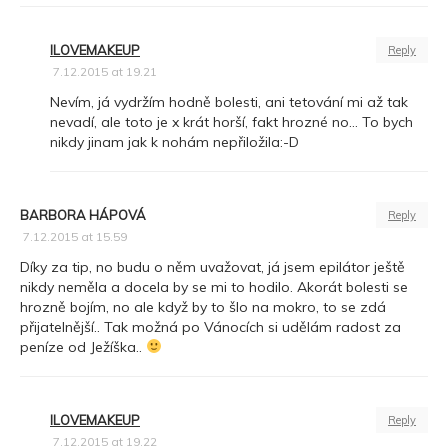
ILOVEMAKEUP
Reply
7.12.2015 at 19.21
Nevím, já vydržím hodně bolesti, ani tetování mi až tak
nevadí, ale toto je x krát horší, fakt hrozné no… To bych
nikdy jinam jak k nohám nepřiložila:-D
BARBORA HÁPOVÁ
Reply
7.12.2015 at 15.59
Díky za tip, no budu o něm uvažovat, já jsem epilátor ještě
nikdy neměla a docela by se mi to hodilo. Akorát bolesti se
hrozně bojím, no ale když by to šlo na mokro, to se zdá
přijatelnější.. Tak možná po Vánocích si udělám radost za
peníze od Ježíška..
ILOVEMAKEUP
Reply
7.12.2015 at 19.22