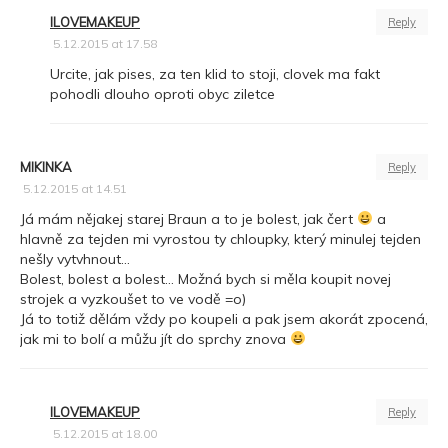
ILOVEMAKEUP
Reply
5.12.2015 at 17.58
Urcite, jak pises, za ten klid to stoji, clovek ma fakt
pohodli dlouho oproti obyc ziletce
MIKINKA
Reply
5.12.2015 at 14.51
Já mám nějakej starej Braun a to je bolest, jak čert
a
hlavně za tejden mi vyrostou ty chloupky, který minulej tejden
nešly vytvhnout…
Bolest, bolest a bolest… Možná bych si měla koupit novej
strojek a vyzkoušet to ve vodě =o)
Já to totiž dělám vždy po koupeli a pak jsem akorát zpocená,
jak mi to bolí a můžu jít do sprchy znova
ILOVEMAKEUP
Reply
5.12.2015 at 18.00